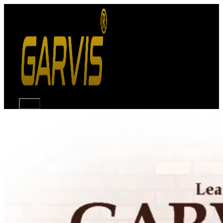
Langsung
ke
isi
Menu