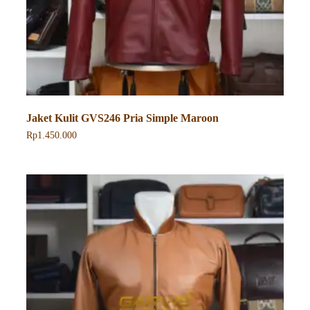
Jaket Kulit GVS246 Pria Simple Maroon
Rp
1.450.000
Produk
ini
memiliki
beberapa
varian.
Pilihan
ini
dapat
diambil
di
halaman
produk