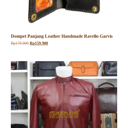
Dompet Panjang Leather Handmade Ravello Garvis
Harga
Harga
Rp
179.900
Rp
159.900
aslinya
saat
adalah:
ini
Rp179.900.
adalah:
Rp159.900.