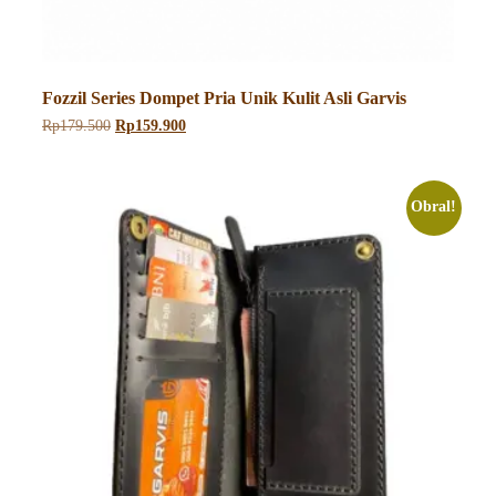
Fozzil Series Dompet Pria Unik Kulit Asli Garvis
Harga
Harga
Rp
179.500
Rp
159.900
aslinya
saat
adalah:
ini
Rp179.500.
adalah:
Rp159.900.
Obral!