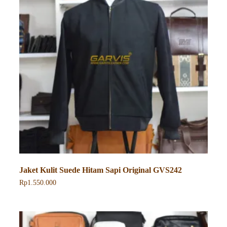
dapat
diambil
di
halaman
produk
Jaket Kulit Suede Hitam Sapi Original GVS242
Rp
1.550.000