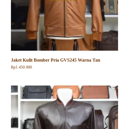
Jaket Kulit Bomber Pria GVS245 Warna Tan
Rp
1.450.000
Produk
ini
memiliki
beberapa
varian.
Pilihan
ini
dapat
diambil
di
halaman