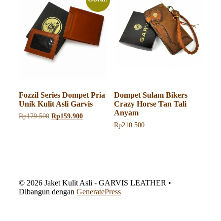
varian.
Pilihan
ini
dapat
diambil
di
halaman
produk
Fozzil Series Dompet Pria
Dompet Sulam Bikers
Unik Kulit Asli Garvis
Crazy Horse Tan Tali
Anyam
Harga
Harga
Rp
179.500
Rp
159.900
aslinya
saat
Rp
210.500
adalah:
ini
Rp179.500.
adalah:
Rp159.900.
© 2026 Jaket Kulit Asli - GARVIS LEATHER
•
Dibangun dengan
GeneratePress