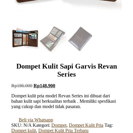
Dompet Kulit Sapi Garvis Revan
Series
Harga
Harga
Rp
186.000
Rp
148.900
aslinya
saat
Dompet kulit pria model Revan Series ini dibuat dari
adalah:
ini
bahan kulit sapi berkualitas terbaik . Memiliki spesfikasi
Rp186.000.
adalah:
yang cukup dan model tidak pasaran.
Rp148.900.
Beli via Whatsapp
SKU:
N/A
Kategori:
Dompet
,
Dompet Kulit Pria
Tag:
Dompet kulit
,
Dompet Kulit Pria Terbaru