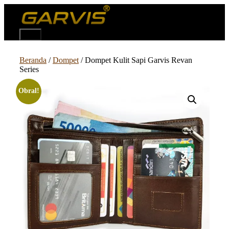
Langsung
ke
isi
Menu
Beranda
/
Dompet
/ Dompet Kulit Sapi Garvis Revan
Series
Obral!