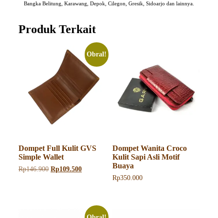
Bangka Belitung, Karawang, Depok, Cilegon, Gresik, Sidoarjo dan lainnya.
Produk Terkait
Obral!
Dompet Full Kulit GVS
Dompet Wanita Croco
Simple Wallet
Kulit Sapi Asli Motif
Buaya
Harga
Harga
Rp
146.900
Rp
109.500
aslinya
saat
Rp
350.000
adalah:
ini
Produk
Rp146.900.
adalah:
ini
Rp109.500.
memiliki
beberapa
Obral!