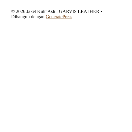
varian.
varian.
Pilihan
Pilihan
© 2026 Jaket Kulit Asli - GARVIS LEATHER
•
ini
ini
Dibangun dengan
GeneratePress
dapat
dapat
diambil
diambil
di
di
halaman
halaman
produk
produk