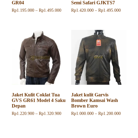
GR04
Semi Safari GJKTS7
Rentang
Rentang
Rp
1.195.000
–
Rp
1.495.000
Rp
1.420.000
–
Rp
1.495.000
harga:
harga:
Produk
Produk
Rp1.195.000
Rp1.420.
ini
ini
hingga
hingga
memiliki
memiliki
Rp1.495.000
Rp1.495.
beberapa
beberapa
varian.
varian.
Pilihan
Pilihan
ini
ini
dapat
dapat
diambil
diambil
di
di
halaman
halaman
produk
produk
Jaket Kulit Coklat Tua
Jaket kulit Garvis
GVS GR61 Model 4 Saku
Bomber Kamsai Wash
Depan
Brown Euro
Rentang
Rentang
Rp
1.220.900
–
Rp
1.320.900
Rp
1.000.000
–
Rp
1.200.000
harga:
harga:
Produk
Produk
Rp1.220.900
Rp1.000.
ini
ini
hingga
hingga
memiliki
memiliki
Rp1.320.900
Rp1.200.
beberapa
beberapa