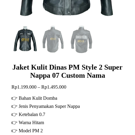
Jaket Kulit Dinas PM Style 2 Super
Nappa 07 Custom Nama
Rentang
Rp
1.199.000
–
Rp
1.495.000
harga:
Rp1.199.000
👉 Bahan Kulit Domba
hingga
👉 Jenis Penyamakan Super Nappa
Rp1.495.000
👉 Ketebalan 0.7
👉 Warna Hitam
👉 Model PM 2