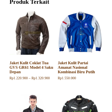
Produk Terkait
Jaket Kulit Coklat Tua
Jaket Kulit Partai
GVS GR61 Model 4 Saku
Amanat Nasional
Depan
Kombinasi Biru Putih
Rentang
Rp
1.220.900
–
Rp
1.320.900
Rp
1.550.000
harga:
Produk
Rp1.220.900
ini
hingga
memiliki
Rp1.320.900
beberapa
varian.
Pilihan
ini