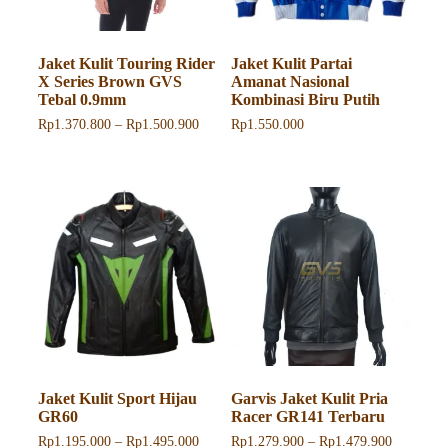
Jaket Kulit Touring Rider
Jaket Kulit Partai
X Series Brown GVS
Amanat Nasional
Tebal 0.9mm
Kombinasi Biru Putih
Rentang
Rp
1.370.800
–
Rp
1.500.900
Rp
1.550.000
harga:
Produk
Rp1.370.800
ini
hingga
memiliki
Rp1.500.900
beberapa
varian.
Pilihan
ini
dapat
diambil
di
halaman
produk
Jaket Kulit Sport Hijau
Garvis Jaket Kulit Pria
GR60
Racer GR141 Terbaru
Rentang
Rentang
Rp
1.195.000
–
Rp
1.495.000
Rp
1.279.900
–
Rp
1.479.900