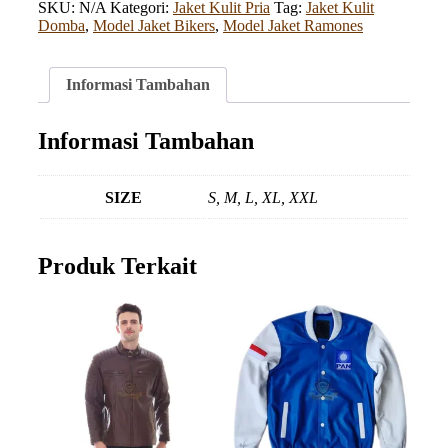
SKU:
N/A
Kategori:
Jaket Kulit Pria
Tag:
Jaket Kulit
Domba
,
Model Jaket Bikers
,
Model Jaket Ramones
Informasi Tambahan
Informasi Tambahan
SIZE
S, M, L, XL, XXL
Produk Terkait