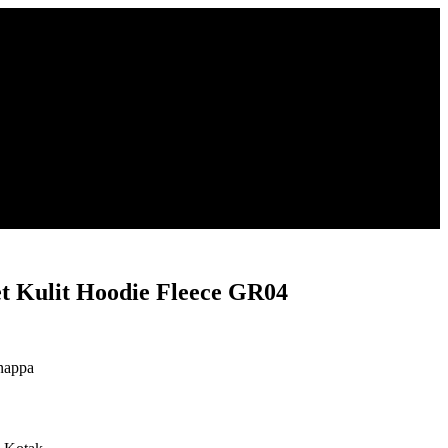
t Kulit Hoodie Fleece GR04
ntang
rga:
1.195.000
nappa
ngga
1.495.000