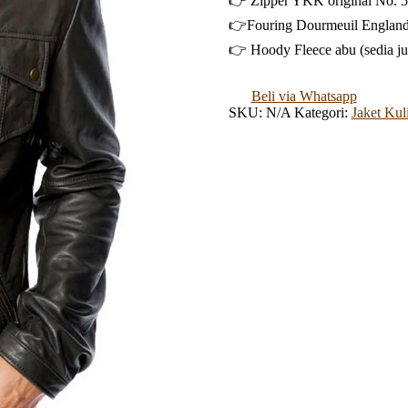
👉 Zipper YKK original No. 
👉Fouring Dourmeuil England
👉 Hoody Fleece abu (sedia ju
Beli via Whatsapp
SKU:
N/A
Kategori:
Jaket Kuli