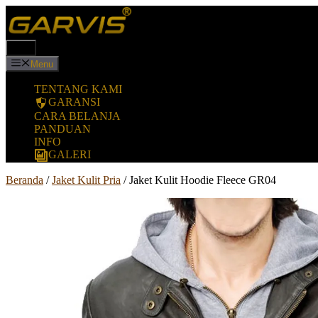
Langsung
ke
isi
Menu
Menu
TENTANG KAMI
GARANSI
CARA BELANJA
PANDUAN
INFO
GALERI
Beranda
/
Jaket Kulit Pria
/ Jaket Kulit Hoodie Fleece GR04