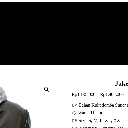
Jake
Re
Rp
1.195.000
–
Rp
1.495.000
ha
Rp
👉 Bahan Kulit domba Super 
hi
👉 warna Hitam
Rp
👉 Size S, M, L, XL, XXL