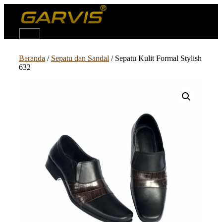
Langsung
ke
isi
Menu
Beranda
/
Sepatu dan Sandal
/ Sepatu Kulit Formal Stylish
632