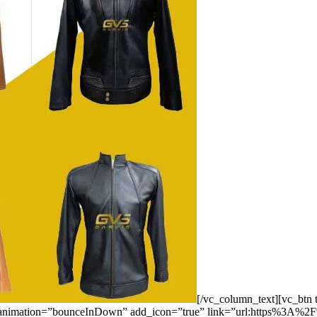
[/vc_column_text][vc_bt
css_animation=”bounceInDown” add_icon=”true” link=”url:https%3A%