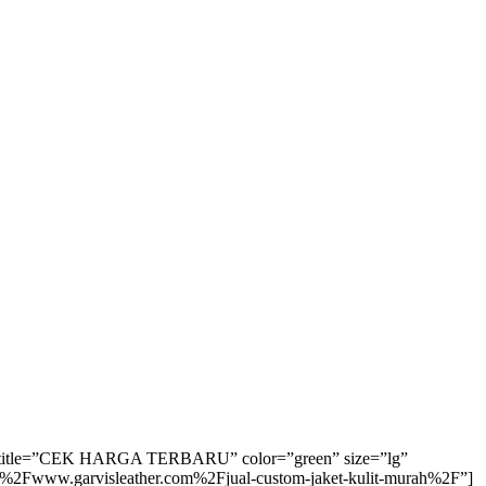
n title=”CEK HARGA TERBARU” color=”green” size=”lg”
2F%2Fwww.garvisleather.com%2Fjual-custom-jaket-kulit-murah%2F”]