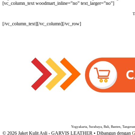
[vc_column_text woodmart_inline=”no” text_larger=”no”]
T
[/vc_column_text][/vc_column][/vc_row]
Yogyakarta, Surabaya, Bali, Banten, Tangera
© 2026 Jaket Kulit Asli - GARVIS LEATHER
• Dibangun dengan
G