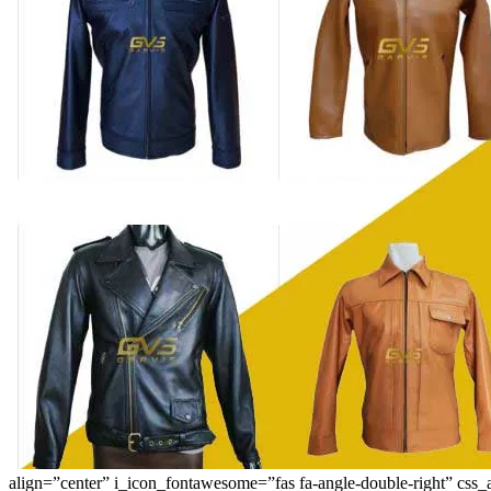
align=”center” i_icon_fontawesome=”fas fa-angle-double-right” 