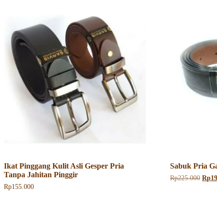
Ikat Pinggang Kulit Asli Gesper Pria
Sabuk Pria G
Tanpa Jahitan Pinggir
Harg
Rp
225.000
Rp
1
aslin
Rp
155.000
Produk
adala
Produk
ini
Rp22
ini
memiliki
memiliki
beberapa