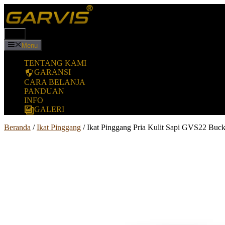
Langsung
ke
isi
Menu
Menu
TENTANG KAMI
GARANSI
CARA BELANJA
PANDUAN
INFO
GALERI
Beranda
/
Ikat Pinggang
/ Ikat Pinggang Pria Kulit Sapi GVS22 Buc