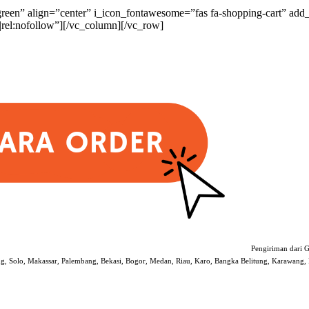
n” align=”center” i_icon_fontawesome=”fas fa-shopping-cart” add_
l:nofollow”][/vc_column][/vc_row]
Pengiriman dari G
ng, Solo, Makassar, Palembang, Bekasi, Bogor, Medan, Riau, Karo, Bangka Belitung, Karawang, D