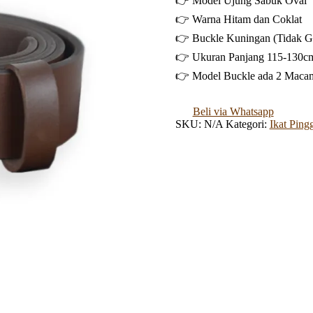
👉 Model Ujung Sabuk Oval
👉 Warna Hitam dan Coklat
👉 Buckle Kuningan (Tidak G
👉 Ukuran Panjang 115-130c
👉 Model Buckle ada 2 Macam
Beli via Whatsapp
SKU:
N/A
Kategori:
Ikat Ping