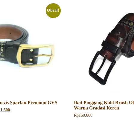
Obral!
arvis Spartan Premium GVS
Ikat Pinggang Kulit Brush Of
Warna Gradasi Keren
a
Harga
91.500
ya
saat
Rp
150.000
h:
ini
Produk
5.000.
adalah:
ini
Rp191.500.
memiliki