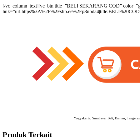
[/vc_column_text][vc_btn title=”BELI SEKARANG COD” color=”gree
link=”url:https%3A%2F%2Fshp.ee%2Fp8nbda4|title:BELI%20COD|re
Yogyakarta, Surabaya, Bali, Banten, Tangera
Produk Terkait