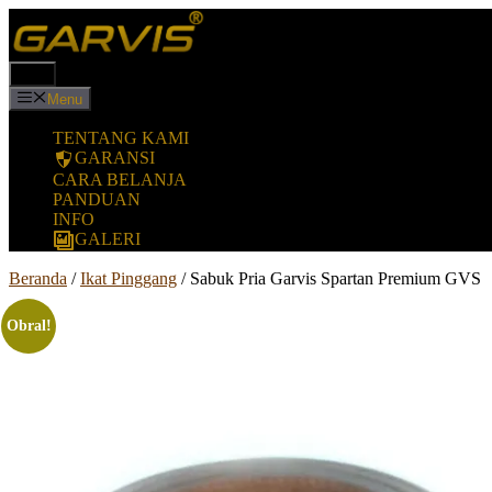
Langsung
ke
isi
Menu
Menu
TENTANG KAMI
GARANSI
CARA BELANJA
PANDUAN
INFO
GALERI
Beranda
/
Ikat Pinggang
/ Sabuk Pria Garvis Spartan Premium GVS
Obral!