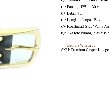
👉 Warna Hitam dan Cokelat
👉 Panjang 125 – 130 cm
👉 Lebar 4 cm
👉 Lengkap dengan Box
👉 Konfirmasi Stok Warna Ag
👉 Jika foto kurang jelas bisa 
Beli via Whatsapp
SKU:
Premium Gesper
Katego