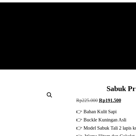
Sabuk Pr
Harga
Harga
Rp
225.000
Rp
191.500
aslinya
saat
adalah:
ini
👉 Bahan Kulit Sapi
Rp225.000.
adalah:
👉 Buckle Kuningan Asli
Rp191.
👉 Model Sabuk Tali 2 lapis kul