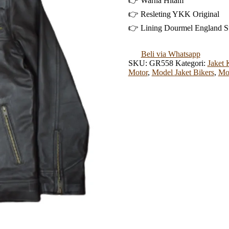
👉 Warna Hitam
👉 Resleting YKK Original
👉 Lining Dourmel England S
Beli via Whatsapp
SKU:
GR558
Kategori:
Jaket K
Motor
,
Model Jaket Bikers
,
Mod