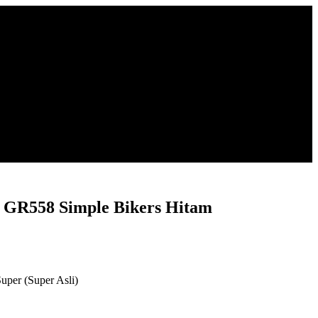
t GR558 Simple Bikers Hitam
ntang
rga:
1.050.000
ngga
per (Super Asli)
1.349.000