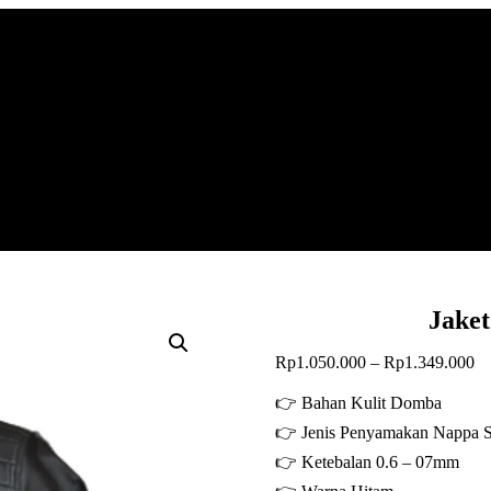
Jake
Re
Rp
1.050.000
–
Rp
1.349.000
ha
Rp
👉 Bahan Kulit Domba
hi
👉 Jenis Penyamakan Nappa Su
Rp
👉 Ketebalan 0.6 – 07mm