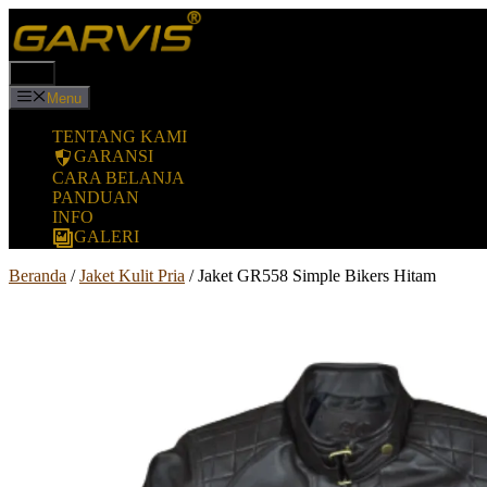
Langsung
ke
isi
Menu
Menu
TENTANG KAMI
GARANSI
CARA BELANJA
PANDUAN
INFO
GALERI
Beranda
/
Jaket Kulit Pria
/ Jaket GR558 Simple Bikers Hitam