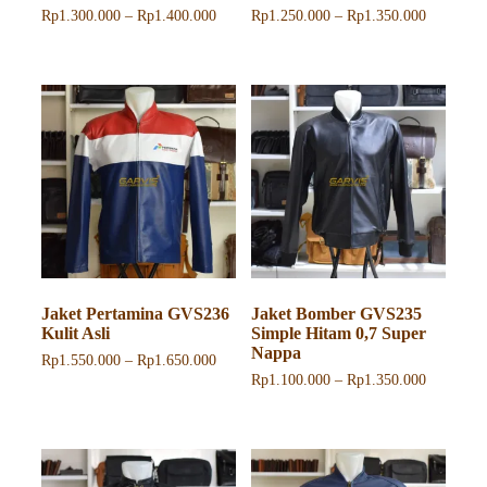
Rentang
Rentang
Rp
1.300.000
–
Rp
1.400.000
Rp
1.250.000
–
Rp
1.350.000
harga:
harga:
Produk
Produk
Rp1.300.000
Rp1.250.
ini
ini
hingga
hingga
memiliki
memiliki
Rp1.400.000
Rp1.350.
beberapa
beberapa
varian.
varian.
Pilihan
Pilihan
ini
ini
dapat
dapat
diambil
diambil
di
di
halaman
halaman
produk
produk
Jaket Pertamina GVS236
Jaket Bomber GVS235
Kulit Asli
Simple Hitam 0,7 Super
Nappa
Rentang
Rp
1.550.000
–
Rp
1.650.000
harga:
Rentang
Rp
1.100.000
–
Rp
1.350.000
Produk
Rp1.550.000
harga:
ini
Produk
hingga
Rp1.100.
memiliki
ini
Rp1.650.000
hingga
beberapa
memiliki
Rp1.350.
varian.
beberapa
Pilihan
varian.