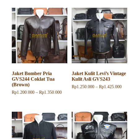
ini
ini
memiliki
memiliki
beberapa
beberapa
varian.
varian.
Pilihan
Pilihan
ini
ini
dapat
dapat
diambil
diambil
di
di
halaman
halaman
produk
produk
Jaket Bomber Pria
Jaket Kulit Levi’s Vintage
GVS244 Coklat Tua
Kulit Asli GVS243
(Brown)
Rentang
Rp
1.250.000
–
Rp
1.425.000
harga:
Rentang
Rp
1.200.000
–
Rp
1.350.000
Produk
Rp1.250.
harga:
Produk
ini
hingga
Rp1.200.000
ini
memiliki
Rp1.425.
hingga
memiliki
beberapa
Rp1.350.000
beberapa
varian.
varian.
Pilihan
Pilihan
ini
ini
dapat
dapat
diambil