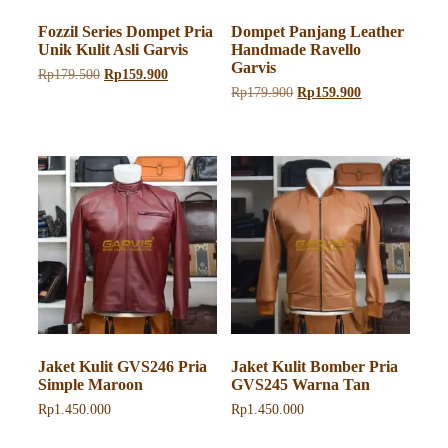
Fozzil Series Dompet Pria
Dompet Panjang Leather
Unik Kulit Asli Garvis
Handmade Ravello
Garvis
Harga
Harga
Rp
179.500
Rp
159.900
aslinya
saat
Harga
Harga
Rp
179.900
Rp
159.900
adalah:
ini
aslinya
saat
Rp179.500.
adalah:
adalah:
ini
Rp159.900.
Rp179.900.
adalah:
Rp159.900.
Jaket Kulit GVS246 Pria
Jaket Kulit Bomber Pria
Simple Maroon
GVS245 Warna Tan
Rp
1.450.000
Rp
1.450.000
Produk
Produk