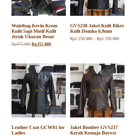
Waistbag Kevin Krom
GVS238 Jaket Kulit Biker
Kulit Sapi Motif Kulit
Kulit Domba 0,9mm
Jeruk Ukuran Besar
Rentang
Rp
1.250.000
–
Rp
1.350.000
harga:
Harga
Harga
Rp
475.000
Rp
355.000
Produk
Rp1.250.
aslinya
saat
ini
hingga
adalah:
ini
memiliki
Rp1.350.
Rp475.000.
adalah:
beberapa
Rp355.000.
varian.
Pilihan
ini
dapat
diambil
di
halaman
produk
Leather Coat GCW81 for
Jaket Bomber GVS237
Ladies
Kerah Kemaja Borwn