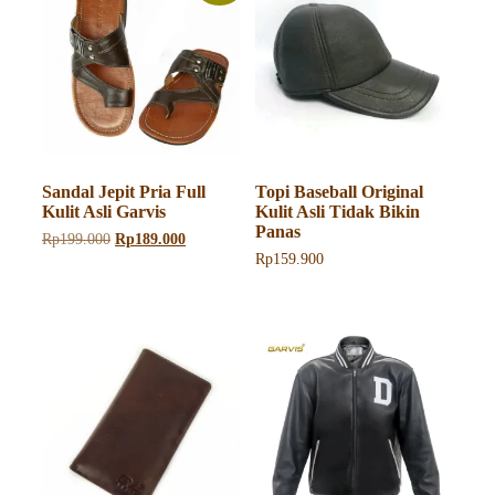
Sandal Jepit Pria Full
Topi Baseball Original
Kulit Asli Garvis
Kulit Asli Tidak Bikin
Panas
Harga
Harga
Rp
199.000
Rp
189.000
aslinya
saat
Rp
159.900
adalah:
ini
Rp199.000.
adalah:
Rp189.000.