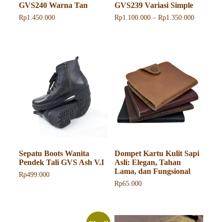
GVS240 Warna Tan
GVS239 Variasi Simple
Rentang
Rp
1.450.000
Rp
1.100.000
–
Rp
1.350.000
harga:
Produk
Rp1.100.
ini
hingga
memiliki
Rp1.350.
beberapa
varian.
Pilihan
ini
dapat
diambil
di
halaman
produk
Sepatu Boots Wanita
Dompet Kartu Kulit Sapi
Pendek Tali GVS Ash V.I
Asli: Elegan, Tahan
Lama, dan Fungsional
Rp
499.000
Rp
65.000