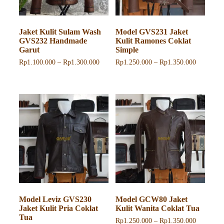
produk
Jaket Kulit Sulam Wash
Model GVS231 Jaket
GVS232 Handmade
Kulit Ramones Coklat
Garut
Simple
Rentang
Rentang
Rp
1.100.000
–
Rp
1.300.000
Rp
1.250.000
–
Rp
1.350.000
harga:
harga:
Produk
Rp1.100.000
Rp1.250.
ini
hingga
hingga
memiliki
Rp1.300.000
Rp1.350.
beberapa
varian.
Pilihan
ini
dapat
diambil
di
halaman
produk
Model Leviz GVS230
Model GCW80 Jaket
Jaket Kulit Pria Coklat
Kulit Wanita Coklat Tua
Tua
Rentang
Rp
1.250.000
–
Rp
1.350.000