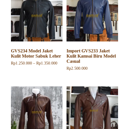
ini
Pilihan
dapat
ini
diambil
dapat
di
diambil
halaman
di
produk
halaman
produk
GVS234 Model Jaket
Import GVS233 Jaket
Kulit Motor Sabuk Leher
Kulit Kamsai Biru Model
Casual
Rentang
Rp
1.250.000
–
Rp
1.350.000
harga:
Rp
2.500.000
Produk
Rp1.250.000
ini
Produk
hingga
memiliki
ini
Rp1.350.000
beberapa
memiliki
varian.
beberapa
Pilihan
varian.
ini
Pilihan
dapat
ini
diambil
dapat
di
diambil
halaman
di
produk
halaman