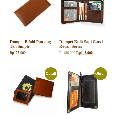
Dompet Bifold Panjang
Dompet Kulit Sapi Garvis
Tan Simple
Revan Series
Harga
Harga
Rp
175.000
Rp
186.000
Rp
148.900
aslinya
saat
Produk
adalah:
ini
ini
Rp186.000.
adalah:
memiliki
Rp148.900.
beberapa
Obral!
Obral!
varian.
Pilihan
ini
dapat
diambil
di
halaman
produk