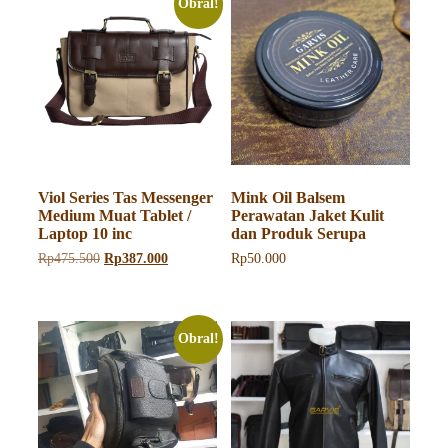
Obral!
Viol Series Tas Messenger
Mink Oil Balsem
Medium Muat Tablet /
Perawatan Jaket Kulit
Laptop 10 inc
dan Produk Serupa
Harga
Harga
Rp
475.500
Rp
387.000
Rp
50.000
aslinya
saat
adalah:
ini
Rp475.500.
adalah:
Rp387.000.
Obral!