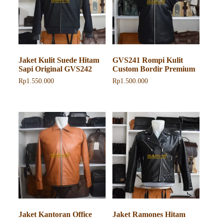
diambil
di
di
halaman
halaman
produk
produk
Jaket Kulit Suede Hitam
GVS241 Rompi Kulit
Sapi Original GVS242
Custom Bordir Premium
Rp
1.550.000
Rp
1.500.000
Jaket Kantoran Office
Jaket Ramones Hitam