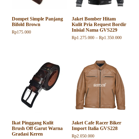
Dompet Simple Panjang
Jaket Bomber Hitam
Bifold Brown
Kulit Pria Request Bordir
Inisial Nama GVS229
Rp
175.000
Rentang
Rp
1.275.000
–
Rp
1.350.000
harga:
Produk
Rp1.275.
ini
hingga
memiliki
Rp1.350.
beberapa
varian.
Pilihan
ini
dapat
diambil
di
halaman
produk
Ikat Pinggang Kulit
Jaket Cafe Racer Biker
Brush Off Garut Warna
Import Italia GVS228
Gradasi Keren
Rp
2.050.000